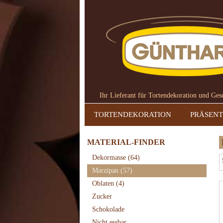
Ihr Lieferant für Tortendekoration und Ge
TORTENDEKORATION
PRÄSENT
MATERIAL-FINDER
Dekormasse
(64)
Marzipan
(57)
Oblaten
(4)
Zucker
Schokolade
Nicht essbar