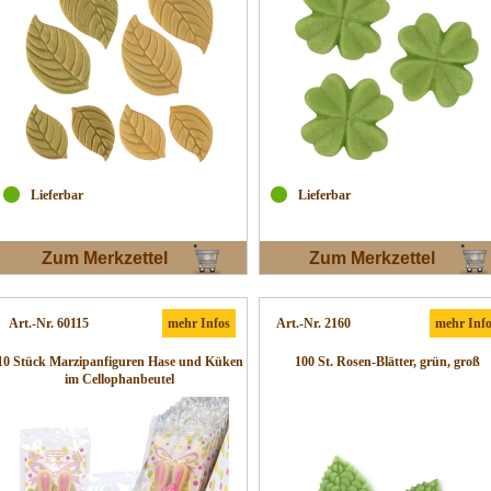
Lieferbar
Lieferbar
Zum Merkzettel
Zum Merkzettel
Art.-Nr. 60115
mehr Infos
Art.-Nr. 2160
mehr Inf
10 Stück Marzipanfiguren Hase und Küken
100 St. Rosen-Blätter, grün, groß
im Cellophanbeutel