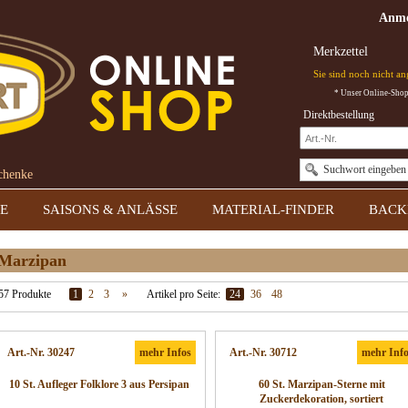
Anme
Merkzettel
Sie sind noch nicht a
* Unser Online-Shop 
Direktbestellung
Suchwort eingeben
schenke
E
SAISONS & ANLÄSSE
MATERIAL-FINDER
BACK
Marzipan
57 Produkte
1
2
3
»
Artikel pro Seite:
24
36
48
Art.-Nr. 30247
mehr Infos
Art.-Nr. 30712
mehr Inf
10 St. Aufleger Folklore 3 aus Persipan
60 St. Marzipan-Sterne mit
Zuckerdekoration, sortiert