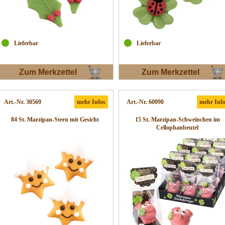
Lieferbar
Lieferbar
Zum Merkzettel
Zum Merkzettel
Art.-Nr. 30569
mehr Infos
Art.-Nr. 60090
mehr Inf
84 St. Marzipan-Stern mit Gesicht
15 St. Marzipan-Schweinchen im
Cellophanbeutel