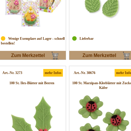
Wenige Exemplare auf Lager - schnell
Lieferbar
bestellen!
Zum Merkzettel
Zum Merkzettel
Art.-Nr. 3273
mehr Infos
Art.-Nr. 30676
mehr Inf
100 St. Ilex-Blätter mit Beeren
100 St. Marzipan-Kleeblätter mit Zuck
Käfer