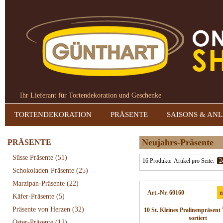
Ihr Lieferant für Tortendekoration und Geschenke
TORTENDEKORATION
PRÄSENTE
SAISONS & AN
Neujahrs-Präsente
PRÄSENTE
Süsse Präsente
(51)
16 Produkte
Artikel pro Seite:
2
Schokoladen-Präsente
(25)
Marzipan-Präsente
(22)
Art.-Nr. 60160
m
Käfer-Präsente
(5)
Präsente von Herzen
(32)
10 St. Kleines Pralinenpräsent 
sortiert
Oster-Präsente
(12)