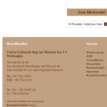
Zum Merkzettel
16 Produkte
Artikel pro Seite:
2
Bestellhotline
Service
Unsere Lieferzeit
liegt im Moment bei 3-5
Bestellvorgang
Werktagen.
AGB
Versandkosten
Wir sind für Sie da!
Datenschutz
Für telefonische Bestellungen und Hilfe auf der
Barrierefreiheit
Seite erreichen Sie uns unter folgenden Nummern:
Impressum
Kontaktformular
Tel
: +49 7742 / 859 0
FAX
: +49 7742 4130
Mo.-Do.: 7:00-16:00 Uhr
F
r.: 7:00-14:00 Uhr
Alternativ können Sie auch unser
Kontaktformular
nutzen.