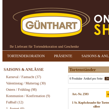
Ihr Lieferant für Tortendekoration und Geschenke
TORTENDEKORATION
PRÄSENTE
SAISONS & AN
Tortenständer
SAISONS & ANLÄSSE
Karneval / Fastnacht
(37)
6 Produkte
Artikel pro Seite:
24
Valentinstag / Muttertag
(30)
Ostern / Frühling
(98)
Art.-Nr. 2593
m
Kommunion / Konfirmation
(9)
Fußball
(12)
1 St. Kopfschraube für Torte
silber
1. August
(6)