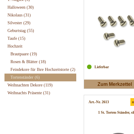
Halloween
(30)
Nikolaus
(31)
Silvester
(29)
Geburtstag
(55)
Taufe
(15)
Hochzeit
Brautpaare
(19)
Rosen & Blätter
(18)
Lieferbar
Feindekore für Ihre Hochzeitstorte
(2)
Tortenständer
(6)
Zum Merkzettel
Weihnachten Dekore
(119)
Weihnachts Präsente
(31)
Art.-Nr. 2613
m
1 St. Torten-Ständer, si