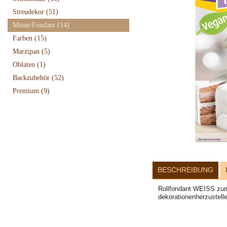
Streudekor
(51)
Masse/Fondant
(14)
Farben
(15)
Marzipan
(5)
Oblaten
(1)
Backzubehör
(52)
Premium
(9)
BESCHREIBUNG
Rollfondant WEISS zum
dekorationenherzustell