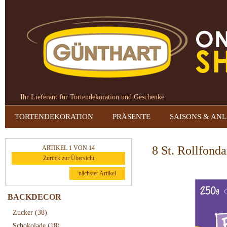
Ihr Lieferant für Tortendekoration und Geschenke
TORTENDEKORATION
PRÄSENTE
SAISONS & AN
8 St. Rollfonda
ARTIKEL 1 VON 14
Zurück zur Übersicht
nächster Artikel
BACKDECOR
Zucker
(38)
Schokolade
(18)