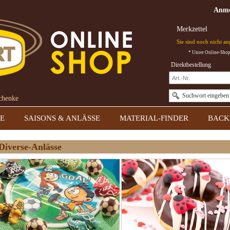
Anme
Merkzettel
Sie sind noch nicht a
* Unser Online-Shop 
Direktbestellung
Suchwort eingeben
schenke
E
SAISONS & ANLÄSSE
MATERIAL-FINDER
BACK
Diverse-Anlässe