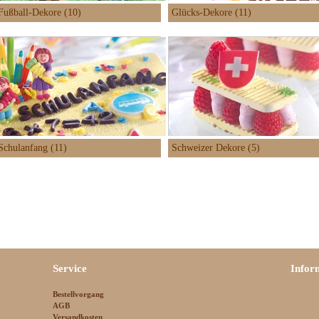
Fußball-Dekore (10)
Glücks-Dekore (11)
Schulanfang (11)
Schweizer Dekore (5)
Service
Infor
Bestellvorgang
AGB
Versandkosten