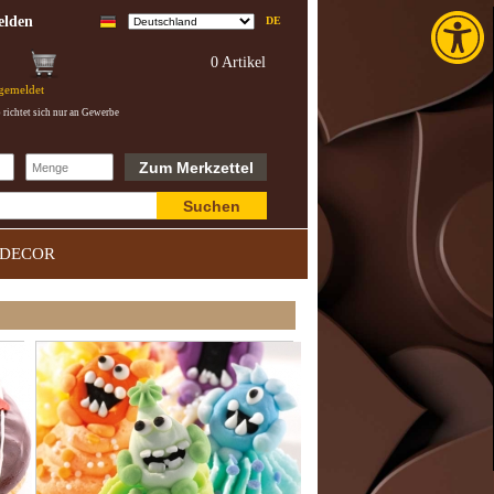
Toolba
lden
DE
0 Artikel
ngemeldet
richtet sich nur an Gewerbe
Zum Merkzettel
Suchen
DECOR