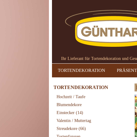
Ihr Lieferant für Tortendekoration und Ge
TORTENDEKORATION
PRÄSENT
TORTENDEKORATION
Hochzeit / Taufe
Blumendekore
Einstecker
(14)
Valentin / Muttertag
Streudekore
(66)
Tortenfiguren