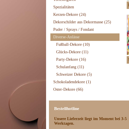
Spezialitäten
Kerzen-Dekore
(24)
Dekorschilder aus Dekormasse
(25)
Puder / Sprays / Fondant
Diverse-Anlässe
Fußball-Dekore
(10)
Glücks-Dekore
(11)
Party-Dekore
(16)
Schulanfang
(11)
Schweizer Dekore
(5)
Schokoladendekore
(1)
Oster-Dekore
(66)
Bestellhotline
Unsere Lieferzeit
liegt im Moment bei 3-5
Werktagen.