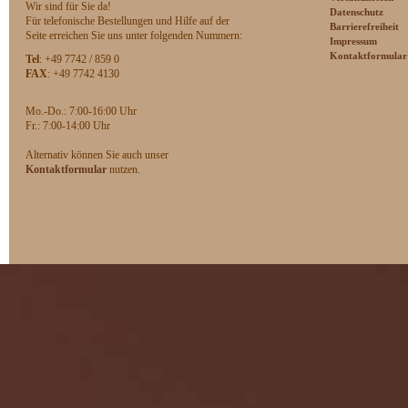
Wir sind für Sie da!
Datenschutz
Für telefonische Bestellungen und Hilfe auf der
Barrierefreiheit
Seite erreichen Sie uns unter folgenden Nummern:
Impressum
Kontaktformular
Tel
: +49 7742 / 859 0
FAX
: +49 7742 4130
Mo.-Do.: 7:00-16:00 Uhr
F
r.: 7:00-14:00 Uhr
Alternativ können Sie auch unser
Kontaktformular
nutzen.