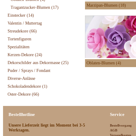
Marzipan-Blumen (18)
Tragantzucker-Blumen
(17)
Einstecker
(14)
Valentin / Muttertag
Streudekore
(66)
Tortenfiguren
Spezialitäten
Kerzen-Dekore
(24)
Dekorschilder aus Dekormasse
(25)
Oblaten-Blumen (4)
Puder / Sprays / Fondant
Diverse-Anlässe
Schokoladendekore
(1)
Oster-Dekore
(66)
Bestellhotline
Service
Unsere Lieferzeit
liegt im Moment bei 3-5
Bestellvorgang
Werktagen.
AGB
Versandkosten