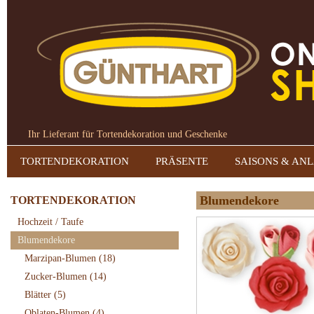
Ihr Lieferant für Tortendekoration und Geschenke
TORTENDEKORATION
PRÄSENTE
SAISONS & AN
Blumendekore
TORTENDEKORATION
Hochzeit / Taufe
Blumendekore
Marzipan-Blumen
(18)
Zucker-Blumen
(14)
Blätter
(5)
Oblaten-Blumen
(4)