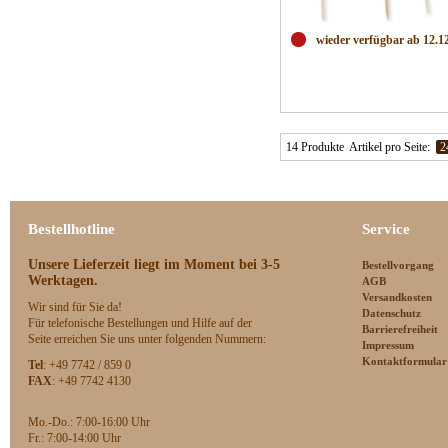
wieder verfügbar ab 12.1
14 Produkte
Artikel pro Seite:
2
Bestellhotline
Service
Unsere Lieferzeit
liegt im Moment bei 3-5
Bestellvorgang
Werktagen.
AGB
Versandkosten
Wir sind für Sie da!
Datenschutz
Für telefonische Bestellungen und Hilfe auf der
Barrierefreiheit
Seite erreichen Sie uns unter folgenden Nummern:
Impressum
Kontaktformular
Tel
: +49 7742 / 859 0
FAX
: +49 7742 4130
Mo.-Do.: 7:00-16:00 Uhr
F
r.: 7:00-14:00 Uhr