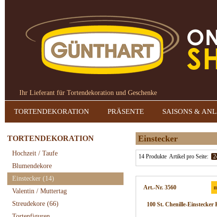
Ihr Lieferant für Tortendekoration und Geschenke
TORTENDEKORATION
PRÄSENTE
SAISONS & AN
Einstecker
TORTENDEKORATION
Hochzeit / Taufe
14 Produkte
Artikel pro Seite:
2
Blumendekore
Einstecker
(14)
Art.-Nr. 3560
m
Valentin / Muttertag
Streudekore
(66)
100 St. Chenille-Einstecker
Tortenfiguren