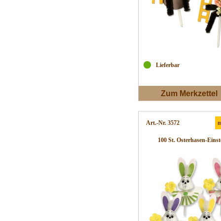
Lieferbar
Zum Merkzettel
Art.-Nr. 3572
m
100 St. Osterhasen-Einst