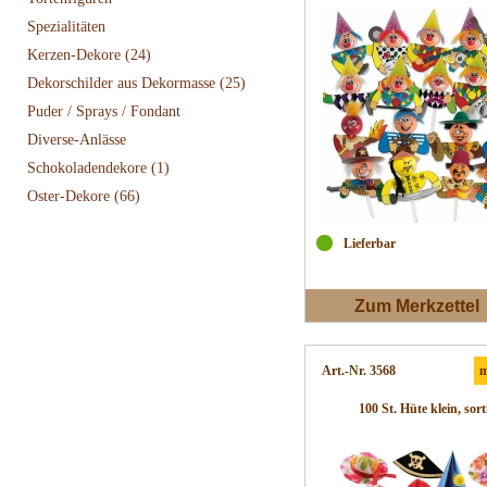
Spezialitäten
Kerzen-Dekore
(24)
Dekorschilder aus Dekormasse
(25)
Puder / Sprays / Fondant
Diverse-Anlässe
Schokoladendekore
(1)
Oster-Dekore
(66)
Lieferbar
Zum Merkzettel
Art.-Nr. 3568
m
100 St. Hüte klein, sort