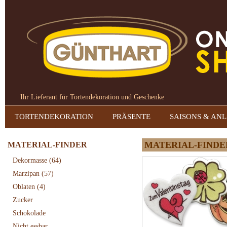
Ihr Lieferant für Tortendekoration und Geschenke
TORTENDEKORATION
PRÄSENTE
SAISONS & AN
MATERIAL-FINDE
MATERIAL-FINDER
Dekormasse
(64)
Marzipan
(57)
Oblaten
(4)
Zucker
Schokolade
Nicht essbar