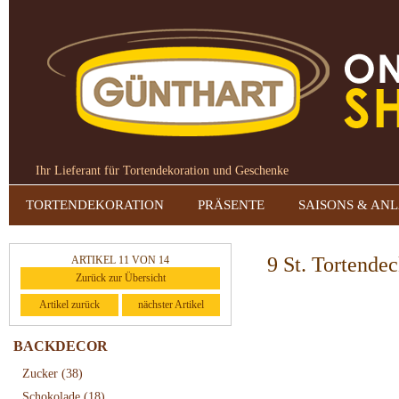
Ihr Lieferant für Tortendekoration und Geschenke
TORTENDEKORATION
PRÄSENTE
SAISONS & AN
9 St. Tortende
ARTIKEL 11 VON 14
Zurück zur Übersicht
Artikel zurück
nächster Artikel
BACKDECOR
Zucker
(38)
Schokolade
(18)