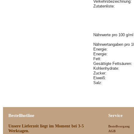
Verkehrsbezeichnung:
Zutatenliste:
Nährwerte pro 100 g/ml
Nährwertangaben pro 1
Energie:
Energie:
Fett:
Gesättigte Fettsäuren
Kohlenhydrate:
Zucker:
Eiweiß:
Salz:
Bestellhotline
Service
Unsere Lieferzeit
liegt im Moment bei 3-5
Bestellvorgang
Werktagen.
AGB