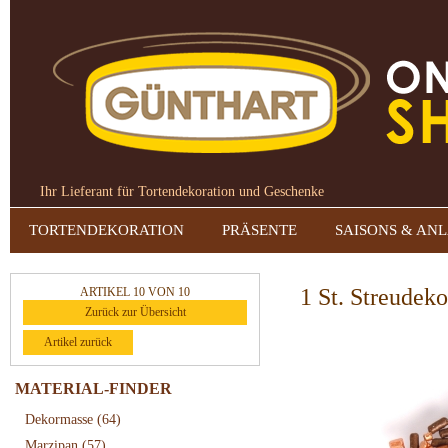
Ihr Lieferant für Tortendekoration und Geschenke
TORTENDEKORATION
PRÄSENTE
SAISONS & AN
1 St. Streudek
ARTIKEL 10 VON 10
Zurück zur Übersicht
Artikel zurück
MATERIAL-FINDER
Dekormasse
(64)
Marzipan
(57)