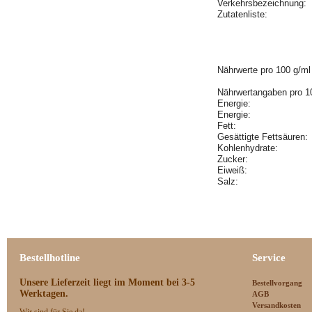
Verkehrsbezeichnung:
Zutatenliste:
Nährwerte pro 100 g/ml
Nährwertangaben pro 1
Energie:
Energie:
Fett:
Gesättigte Fettsäuren
Kohlenhydrate:
Zucker:
Eiweiß:
Salz:
Bestellhotline
Service
Unsere Lieferzeit
liegt im Moment bei 3-5
Bestellvorgang
Werktagen.
AGB
Versandkosten