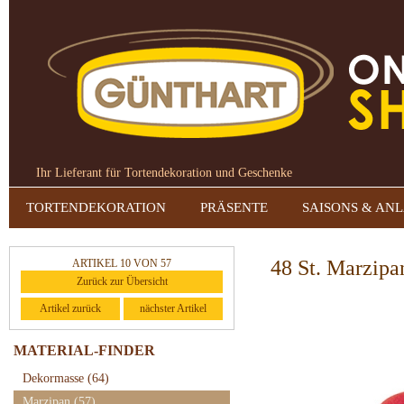
Ihr Lieferant für Tortendekoration und Geschenke
TORTENDEKORATION
PRÄSENTE
SAISONS & AN
48 St. Marzipan
ARTIKEL 10 VON 57
Zurück zur Übersicht
Artikel zurück
nächster Artikel
MATERIAL-FINDER
Dekormasse
(64)
Marzipan
(57)