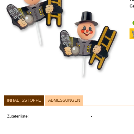
Ge
INHALTSSTOFFE
ABMESSUNGEN
Zutatenliste:
-