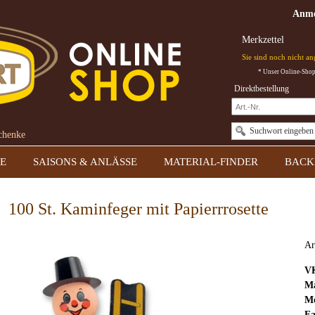
Anme
Merkzettel
Sie sind noch nicht a
* Unser Online-Shop 
Direktbestellung
Suchwort eingeben
schenke
E
SAISONS & ANLÄSSE
MATERIAL-FINDER
BACK
100 St. Kaminfeger mit Papierrrosette
Ar
V
Ma
Mo
Fa