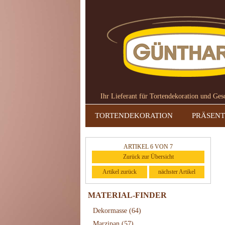
Ihr Lieferant für Tortendekoration und Ge
TORTENDEKORATION
PRÄSENT
ARTIKEL 6 VON 7
Zurück zur Übersicht
Artikel zurück
nächster Artikel
MATERIAL-FINDER
Dekormasse
(64)
Marzipan
(57)