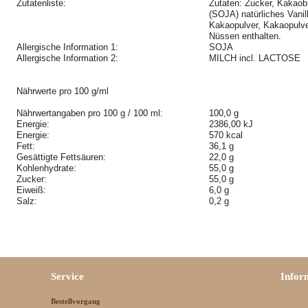
Zutatenliste:
Zutaten: Zucker, Kakao
(SOJA) natürliches Vani
Kakaopulver, Kakaopulve
Nüssen enthalten.
Allergische Information 1:
SOJA
Allergische Information 2:
MILCH incl. LACTOSE
Nährwerte pro 100 g/ml
Nährwertangaben pro 100 g / 100 ml:
100,0 g
Energie:
2386,00 kJ
Energie:
570 kcal
Fett:
36,1 g
Gesättigte Fettsäuren:
22,0 g
Kohlenhydrate:
55,0 g
Zucker:
55,0 g
Eiweiß:
6,0 g
Salz:
0,2 g
Service
Infor
Bestellvorgang