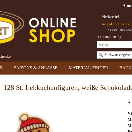
Anme
Merkzettel
Sie sind noch nicht a
* Unser Online-Shop 
Direktbestellung
Suchwort eingeben
schenke
E
SAISONS & ANLÄSSE
MATERIAL-FINDER
BACK
128 St. Lebkuchenfiguren, weiße Schokolad
Ar
V
Ma
Mo
Fa