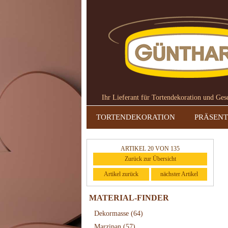
Ihr Lieferant für Tortendekoration und Ge
TORTENDEKORATION
PRÄSENT
ARTIKEL 20 VON 135
Zurück zur Übersicht
Artikel zurück
nächster Artikel
MATERIAL-FINDER
Dekormasse
(64)
Marzipan
(57)