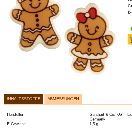
Ge
E-
INHALTSSTOFFE
ABMESSUNGEN
Hersteller:
Günthart & Co. KG - Hau
Germany
E-Gewicht:
1,5 g