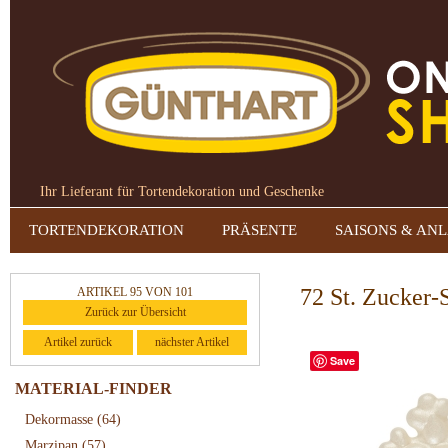
Ihr Lieferant für Tortendekoration und Geschenke
TORTENDEKORATION
PRÄSENTE
SAISONS & AN
72 St. Zucker-
ARTIKEL 95 VON 101
Zurück zur Übersicht
Artikel zurück
nächster Artikel
Save
MATERIAL-FINDER
Dekormasse
(64)
Marzipan
(57)