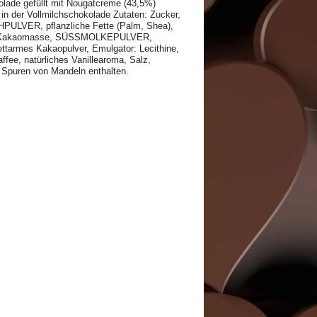
olade gefüllt mit Nougatcreme (43,5%)
n der Vollmilchschokolade Zutaten: Zucker,
PULVER, pflanzliche Fette (Palm, Shea),
 Kakaomasse, SÜSSMOLKEPULVER,
fettarmes Kakaopulver, Emulgator: Lecithine,
ee, natürliches Vanillearoma, Salz,
ann Spuren von Mandeln enthalten.