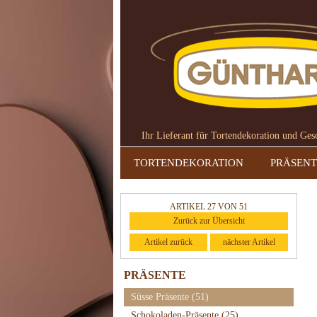
Ihr Lieferant für Tortendekoration und Ge
TORTENDEKORATION
PRÄSENT
ARTIKEL 27 VON 51
Zurück zur Übersicht
Artikel zurück
nächster Artikel
PRÄSENTE
Süsse Präsente
(51)
Schokoladen-Präsente
(25)