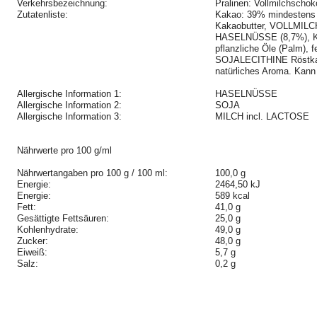
Verkehrsbezeichnung:
Pralinen: Vollmilchschok
Zutatenliste:
Kakao: 39% mindestens i
Kakaobutter, VOLLMILCH
HASELNÜSSE (8,7%),
pflanzliche Öle (Palm), 
SOJALECITHINE Röstkaff
natürliches Aroma. K
Allergische Information 1:
HASELNÜSSE
Allergische Information 2:
SOJA
Allergische Information 3:
MILCH incl. LACTOSE
Nährwerte pro 100 g/ml
Nährwertangaben pro 100 g / 100 ml:
100,0 g
Energie:
2464,50 kJ
Energie:
589 kcal
Fett:
41,0 g
Gesättigte Fettsäuren:
25,0 g
Kohlenhydrate:
49,0 g
Zucker:
48,0 g
Eiweiß:
5,7 g
Salz:
0,2 g