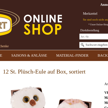
Anme
Merkzettel
Sie sind noch nicht a
* Unser Online-Shop 
Direktbestellung
Suchwort eingeben
schenke
E
SAISONS & ANLÄSSE
MATERIAL-FINDER
BACK
12 St. Plüsch-Eule auf Box, sortiert
Ar
V
Ma
Mo
Ge