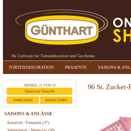
Ihr Lieferant für Tortendekoration und Geschenke
TORTENDEKORATION
PRÄSENTE
SAISONS & AN
96 St. Zucker-F
ARTIKEL 21 VON 55
Zurück zur Übersicht
Artikel zurück
nächster Artikel
SAISONS & ANLÄSSE
Karneval / Fastnacht
(37)
Valentinstag / Muttertag
(30)