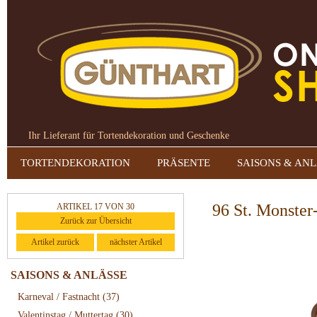
Ihr Lieferant für Tortendekoration und Geschenke
TORTENDEKORATION
PRÄSENTE
SAISONS & AN
96 St. Monster
ARTIKEL 17 VON 30
Zurück zur Übersicht
Artikel zurück
nächster Artikel
SAISONS & ANLÄSSE
Karneval / Fastnacht
(37)
Valentinstag / Muttertag
(30)