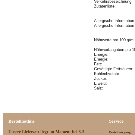
Verkehrsbezeichnung:
Zutatenliste:
Allergische Informatio
Allergische Informatio
Nährwerte pro 100 g/ml
Nährwertangaben pro 1
Energie:
Energie:
Fett:
Gesättigte Fettsäuren
Kohlenhydrate:
Zucker:
Eiweiß:
Salz:
Bestellhotline
Service
Unsere Lieferzeit
liegt im Moment bei 3-5
Bestellvorgang