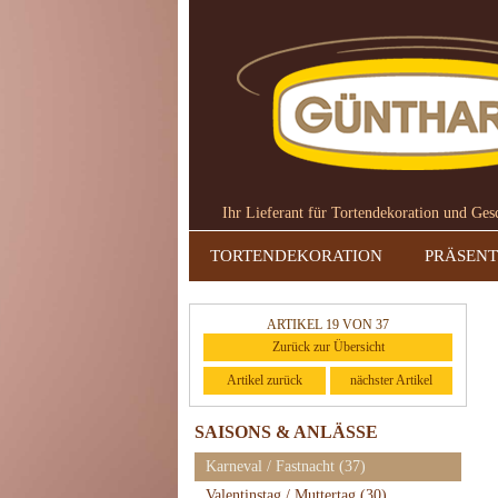
Ihr Lieferant für Tortendekoration und Ge
TORTENDEKORATION
PRÄSENT
ARTIKEL 19 VON 37
Zurück zur Übersicht
Artikel zurück
nächster Artikel
SAISONS & ANLÄSSE
Karneval / Fastnacht
(37)
Valentinstag / Muttertag
(30)