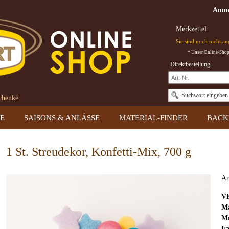
Anme
Merkzettel
Sie sind noch nicht a
* Unser Online-Shop 
Direktbestellung
Suchwort eingeben
schenke
E
SAISONS & ANLÄSSE
MATERIAL-FINDER
BACK
1 St. Streudekor, Konfetti-Mix, 700 g
Ar
V
Ma
Mo
Fa