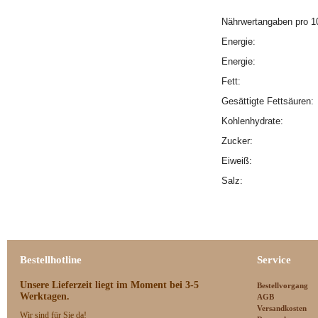
Nährwertangaben pro 1
Energie:
Energie:
Fett:
Gesättigte Fettsäuren
Kohlenhydrate:
Zucker:
Eiweiß:
Salz:
Bestellhotline
Service
Unsere Lieferzeit
liegt im Moment bei 3-5
Bestellvorgang
Werktagen.
AGB
Versandkosten
Wir sind für Sie da!