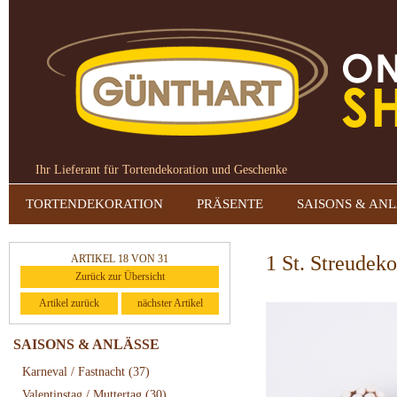
Ihr Lieferant für Tortendekoration und Geschenke
TORTENDEKORATION
PRÄSENTE
SAISONS & AN
1 St. Streudeko
ARTIKEL 18 VON 31
Zurück zur Übersicht
Artikel zurück
nächster Artikel
SAISONS & ANLÄSSE
Karneval / Fastnacht
(37)
Valentinstag / Muttertag
(30)