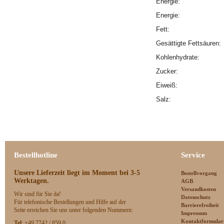
Energie:
Energie:
Fett:
Gesättigte Fettsäuren
Kohlenhydrate:
Zucker:
Eiweiß:
Salz:
Bestellhotline
Service
Unsere Lieferzeit
liegt im Moment bei 3-5
Bestellvorgang
Werktagen.
AGB
Versandkosten
Wir sind für Sie da!
Datenschutz
Für telefonische Bestellungen und Hilfe auf der
Barrierefreiheit
Seite erreichen Sie uns unter folgenden Nummern:
Impressum
Kontaktformular
Tel
: +49 7742 / 859 0