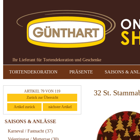
Ihr Lieferant für Tortendekoration und Geschenke
TORTENDEKORATION
PRÄSENTE
SAISONS & AN
32 St. Stammab
ARTIKEL 79 VON 119
Zurück zur Übersicht
Artikel zurück
nächster Artikel
SAISONS & ANLÄSSE
Karneval / Fastnacht
(37)
Valentinstag / Muttertag
(30)