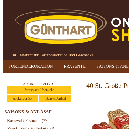
Ihr Lieferant für Tortendekoration und Geschenke
TORTENDEKORATION
PRÄSENTE
SAISONS & AN
40 St. Große P
ARTIKEL 12 VON 31
Zurück zur Übersicht
Artikel zurück
nächster Artikel
SAISONS & ANLÄSSE
Karneval / Fastnacht
(37)
Valentinstag / Muttertag
(30)