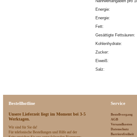
Nährwertangaben pro 1
Energie:
Energie:
Fett:
Gesättigte Fettsäuren
Kohlenhydrate:
Zucker:
Eiweiß:
Salz:
Bestellhotline
Service
Unsere Lieferzeit
liegt im Moment bei 3-5
Bestellvorgang
Werktagen.
AGB
Versandkosten
Wir sind für Sie da!
Datenschutz
Für telefonische Bestellungen und Hilfe auf der
Barrierefreiheit