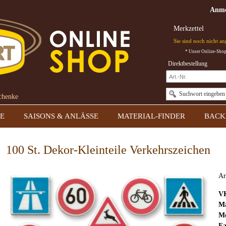
Anme
Merkzettel
Sie sind noch nicht a
* Unser Online-Shop 
Direktbestellung
Suchwort eingeben
schenke
E
SAISONS & ANLÄSSE
MATERIAL-FINDER
BACK
100 St. Dekor-Kleinteile Verkehrszeichen
Ar
V
Ma
Mo
Fa