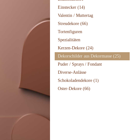
Einstecker
(14)
Valentin / Muttertag
Streudekore
(66)
Tortenfiguren
Spezialitäten
Kerzen-Dekore
(24)
Dekorschilder aus Dekormasse
(25)
Puder / Sprays / Fondant
Diverse-Anlässe
Schokoladendekore
(1)
Oster-Dekore
(66)