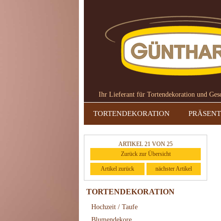
Ihr Lieferant für Tortendekoration und Ge
TORTENDEKORATION
PRÄSENT
ARTIKEL 21 VON 25
Zurück zur Übersicht
Artikel zurück
nächster Artikel
TORTENDEKORATION
Hochzeit / Taufe
Blumendekore