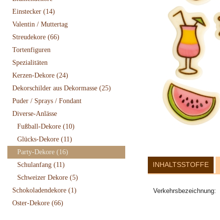
Einstecker
(14)
Valentin / Muttertag
Streudekore
(66)
Tortenfiguren
Spezialitäten
Kerzen-Dekore
(24)
Dekorschilder aus Dekormasse
(25)
Puder / Sprays / Fondant
Diverse-Anlässe
Fußball-Dekore
(10)
Glücks-Dekore
(11)
Party-Dekore
(16)
INHALTSSTOFFE
Schulanfang
(11)
Schweizer Dekore
(5)
Schokoladendekore
(1)
Verkehrsbezeichnung:
Oster-Dekore
(66)