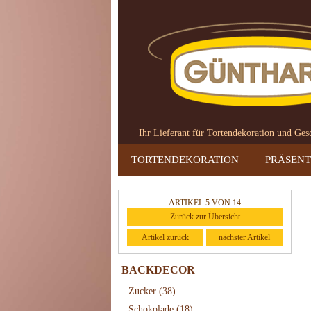
Ihr Lieferant für Tortendekoration und Ge
TORTENDEKORATION
PRÄSENT
ARTIKEL 5 VON 14
Zurück zur Übersicht
Artikel zurück
nächster Artikel
BACKDECOR
Zucker
(38)
Schokolade
(18)