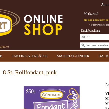
Anme
Merkzettel
Sie sind noch nicht a
* Unser Online-Shop 
Direktbestellung
Suchwort eingeben
schenke
E
SAISONS & ANLÄSSE
MATERIAL-FINDER
BACK
8 St. Rollfondant, pink
Ar
V
Ma
Mo
Fa