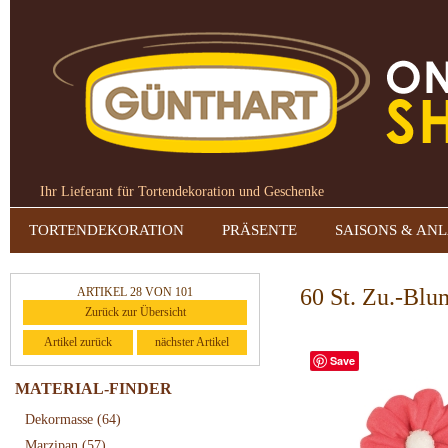
Ihr Lieferant für Tortendekoration und Geschenke
TORTENDEKORATION
PRÄSENTE
SAISONS & AN
60 St. Zu.-Blu
ARTIKEL 28 VON 101
Zurück zur Übersicht
Artikel zurück
nächster Artikel
Save
MATERIAL-FINDER
Dekormasse
(64)
Marzipan
(57)