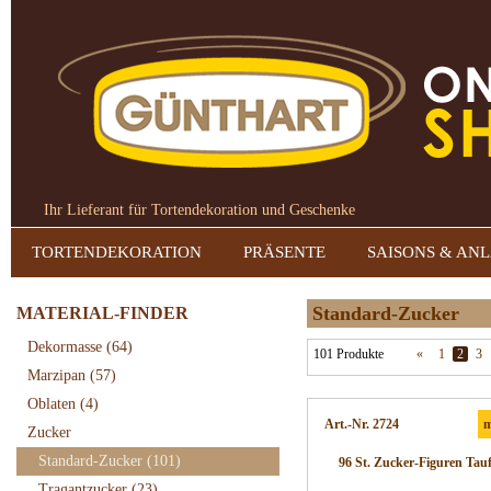
Ihr Lieferant für Tortendekoration und Geschenke
TORTENDEKORATION
PRÄSENTE
SAISONS & AN
Standard-Zucker
MATERIAL-FINDER
Dekormasse
(64)
101 Produkte
«
1
2
3
Marzipan
(57)
Oblaten
(4)
Art.-Nr. 2724
m
Zucker
Standard-Zucker
(101)
96 St. Zucker-Figuren Tauf
Tragantzucker
(23)