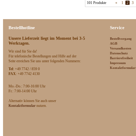
101 Produkte
«
1
2
3
Bestellhotline
Service
Unsere Lieferzeit
liegt im Moment bei 3-5
Bestellvorgang
Werktagen.
AGB
Versandkosten
Wir sind für Sie da!
Datenschutz
Für telefonische Bestellungen und Hilfe auf der
Barrierefreiheit
Seite erreichen Sie uns unter folgenden Nummern:
Impressum
Kontaktformular
Tel
: +49 7742 / 859 0
FAX
: +49 7742 4130
Mo.-Do.: 7:00-16:00 Uhr
F
r.: 7:00-14:00 Uhr
Alternativ können Sie auch unser
Kontaktformular
nutzen.