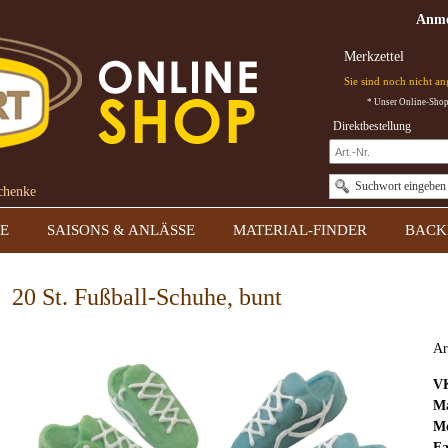
Anme
Merkzettel
Sie sind noch nicht a
* Unser Online-Shop 
Direktbestellung
Suchwort eingeben
schenke
E
SAISONS & ANLÄSSE
MATERIAL-FINDER
BACK
20 St. Fußball-Schuhe, bunt
Ar
V
Ma
Mo
Fa