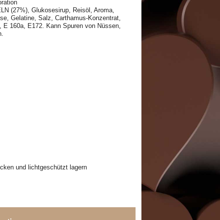
ration
LN (27%), Glukosesirup, Reisöl, Aroma,
ase, Gelatine, Salz, Carthamus-Konzentrat,
2, E 160a, E172. Kann Spuren von Nüssen,
n.
cken und lichtgeschützt lagern