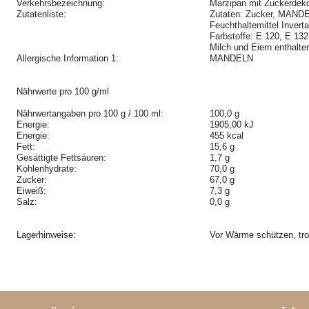
Verkehrsbezeichnung:
Marzipan mit Zuckerdeko
Zutatenliste:
Zutaten: Zucker, MANDE
Feuchthaltemittel Invert
Farbstoffe: E 120, E 13
Milch und Eiern enthalte
Allergische Information 1:
MANDELN
Nährwerte pro 100 g/ml
Nährwertangaben pro 100 g / 100 ml:
100,0 g
Energie:
1905,00 kJ
Energie:
455 kcal
Fett:
15,6 g
Gesättigte Fettsäuren:
1,7 g
Kohlenhydrate:
70,0 g
Zucker:
67,0 g
Eiweiß:
7,3 g
Salz:
0,0 g
Lagerhinweise:
Vor Wärme schützen, tro