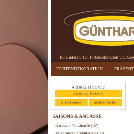
Ihr Lieferant für Tortendekoration und Ge
TORTENDEKORATION
PRÄSENT
ARTIKEL 11 VON 12
Zurück zur Übersicht
Artikel zurück
nächster Artikel
SAISONS & ANLÄSSE
Karneval / Fastnacht
(37)
Valentinstag / Muttertag
(30)