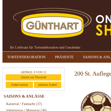
Ihr Lieferant für Tortendekoration und Geschenke
TORTENDEKORATION
PRÄSENTE
SAISONS & AN
200 St. Auflege
ARTIKEL 9 VON 12
Zurück zur Übersicht
Artikel zurück
nächster Artikel
SAISONS & ANLÄSSE
Karneval / Fastnacht
(37)
Valentinstag / Muttertag
(30)