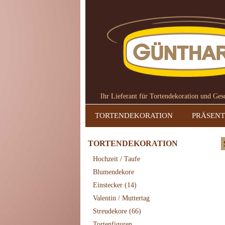
Ihr Lieferant für Tortendekoration und Ge
TORTENDEKORATION
PRÄSENT
TORTENDEKORATION
Hochzeit / Taufe
Blumendekore
Einstecker
(14)
Valentin / Muttertag
Streudekore
(66)
Tortenfiguren