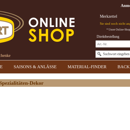
Anme
Merkzettel
Sie sind noch nicht a
* Unser Online-Shop 
Direktbestellung
Suchwort eingeben
schenke
E
SAISONS & ANLÄSSE
MATERIAL-FINDER
BACK
Spezialitäten-Dekor