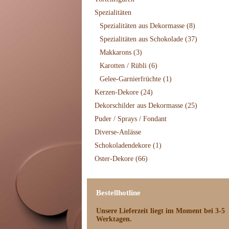
Spezialitäten
Spezialitäten aus Dekormasse
(8)
Spezialitäten aus Schokolade
(37)
Makkarons
(3)
Karotten / Rübli
(6)
Gelee-Garnierfrüchte
(1)
Kerzen-Dekore
(24)
Dekorschilder aus Dekormasse
(25)
Puder / Sprays / Fondant
Diverse-Anlässe
Schokoladendekore
(1)
Oster-Dekore
(66)
Bestellhotline
Unsere Lieferzeit
liegt im Moment bei 3-5
Werktagen.