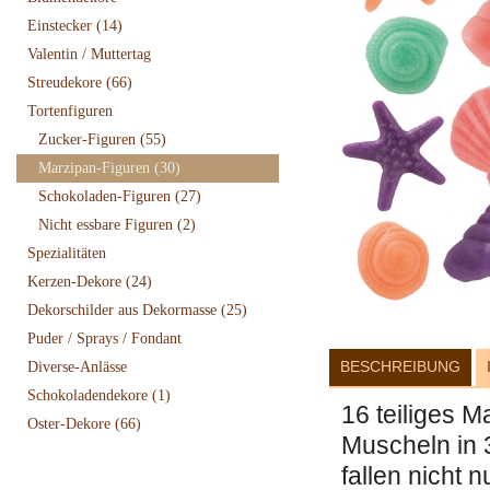
Einstecker
(14)
Valentin / Muttertag
Streudekore
(66)
Tortenfiguren
Zucker-Figuren
(55)
Marzipan-Figuren
(30)
Schokoladen-Figuren
(27)
Nicht essbare Figuren
(2)
Spezialitäten
Kerzen-Dekore
(24)
Dekorschilder aus Dekormasse
(25)
Puder / Sprays / Fondant
BESCHREIBUNG
Diverse-Anlässe
Schokoladendekore
(1)
16 teiliges 
Oster-Dekore
(66)
Muscheln in 
fallen nicht 