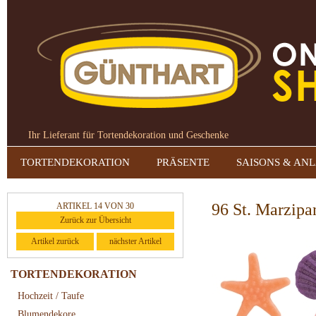
Ihr Lieferant für Tortendekoration und Geschenke
TORTENDEKORATION
PRÄSENTE
SAISONS & AN
96 St. Marzipan
ARTIKEL 14 VON 30
Zurück zur Übersicht
Artikel zurück
nächster Artikel
TORTENDEKORATION
Hochzeit / Taufe
Blumendekore