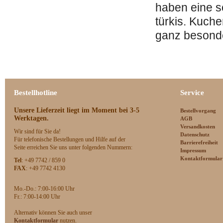
haben eine s
türkis. Kuch
ganz besonde
Bestellhotline
Service
Unsere Lieferzeit
liegt im Moment bei 3-5
Bestellvorgang
Werktagen.
AGB
Versandkosten
Wir sind für Sie da!
Datenschutz
Für telefonische Bestellungen und Hilfe auf der
Barrierefreiheit
Seite erreichen Sie uns unter folgenden Nummern:
Impressum
Kontaktformular
Tel
: +49 7742 / 859 0
FAX
: +49 7742 4130
Mo.-Do.: 7:00-16:00 Uhr
F
r.: 7:00-14:00 Uhr
Alternativ können Sie auch unser
Kontaktformular
nutzen.